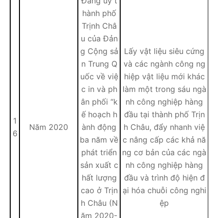
Đảng ủy t
hành phố
Trịnh Châ
u của Đản
g Cộng sả
Lấy vật liệu siêu cứng
n Trung Q
và các ngành công ng
uốc về việ
hiệp vật liệu mới khác
c in và ph
làm một trong sáu ngà
ân phối “k
nh công nghiệp hàng
ế hoạch h
đầu tại thành phố Trịn
1
Năm 2020
ành động
h Châu, đẩy nhanh việ
6
ba năm về
c nâng cấp các khả nă
phát triển
ng cơ bản của các ngà
sản xuất c
nh công nghiệp hàng
hất lượng
đầu và trình độ hiện đ
cao ở Trịn
ại hóa chuỗi công nghi
h Châu (N
ệp
ăm 2020-