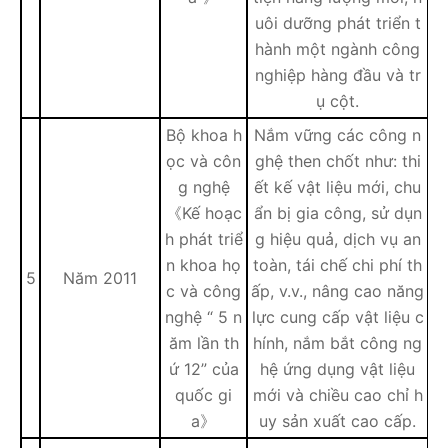
uôi dưỡng phát triển t
hành một ngành công
nghiệp hàng đầu và tr
ụ cột.
Bộ khoa h
Nắm vững các công n
ọc và côn
ghệ then chốt như: thi
g nghệ
ết kế vật liệu mới, chu
《Kế hoạc
ẩn bị gia công, sử dụn
h phát triể
g hiệu quả, dịch vụ an
n khoa họ
toàn, tái chế chi phí th
5
Năm 2011
c và công
ấp, v.v., nâng cao năng
nghệ “ 5 n
lực cung cấp vật liệu c
ăm lần th
hính, nắm bắt công ng
ứ 12” của
hệ ứng dụng vật liệu
quốc gi
mới và chiều cao chỉ h
a》
uy sản xuất cao cấp.