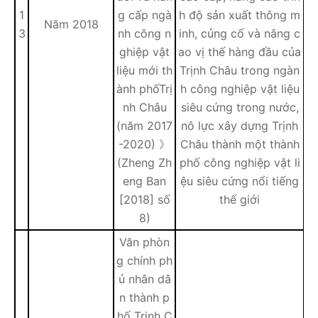
1
g cấp ngà
h độ sản xuất thông m
Năm 2018
3
nh công n
inh, củng cố và nâng c
ghiệp vật
ao vị thế hàng đầu của
liệu mới th
Trịnh Châu trong ngàn
ành phốTrị
h công nghiệp vật liệu
nh Châu
siêu cứng trong nước,
(năm 2017
nô lực xây dựng Trịnh
-2020) 》
Châu thành một thành
(Zheng Zh
phố công nghiệp vật li
eng Ban
ệu siêu cứng nổi tiếng
[2018] số
thế giới
8)
Văn phòn
g chính ph
ủ nhân dâ
n thành p
hố Trịnh C