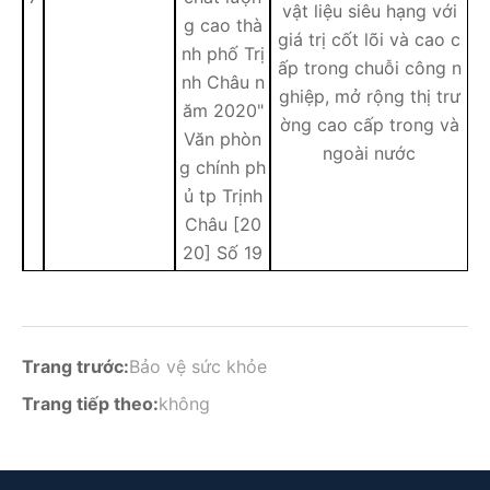
vật liệu siêu hạng với
g cao thà
giá trị cốt lõi và cao c
nh phố Trị
ấp trong chuỗi công n
nh Châu n
ghiệp, mở rộng thị trư
ăm 2020"
ờng cao cấp trong và
Văn phòn
ngoài nước
g chính ph
ủ tp Trịnh
Châu [20
20] Số 19
Trang trước:
Bảo vệ sức khỏe
Trang tiếp theo:
không