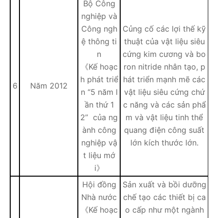
Bộ Công
nghiệp và
Công ngh
Củng cố các lợi thế kỹ
ệ thông ti
thuật của vật liệu siêu
n
cứng kim cương và bo
《Kế hoạc
ron nitride nhân tạo, p
h phát triể
hát triển mạnh mẽ các
6
Năm 2012
n “5 năm l
vật liệu siêu cứng chứ
ần thứ 1
c năng và các sản phẩ
2” của ng
m và vật liệu tinh thể
ành công
quang điện công suất
nghiệp vậ
lớn kích thước lớn.
t liệu mớ
i》
Hội đồng
Sản xuất và bồi dưỡng
Nhà nước
chế tạo các thiết bị ca
《Kế hoạc
o cấp như một ngành