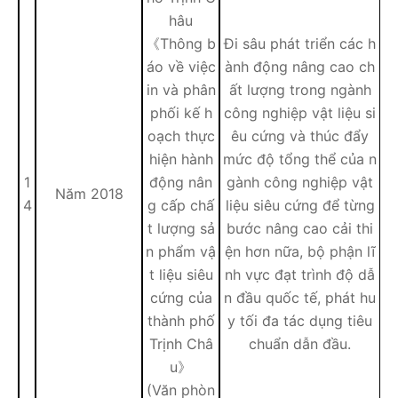
hâu
《Thông b
Đi sâu phát triển các h
áo về việc
ành động nâng cao ch
in và phân
ất lượng trong ngành
phối kế h
công nghiệp vật liệu si
oạch thực
êu cứng và thúc đẩy
hiện hành
mức độ tổng thể của n
1
động nân
gành công nghiệp vật
Năm 2018
4
g cấp chấ
liệu siêu cứng để từng
t lượng sả
bước nâng cao cải thi
n phẩm vậ
ện hơn nữa, bộ phận lĩ
t liệu siêu
nh vực đạt trình độ dẫ
cứng của
n đầu quốc tế, phát hu
thành phố
y tối đa tác dụng tiêu
Trịnh Châ
chuẩn dẫn đầu.
u》
(Văn phòn