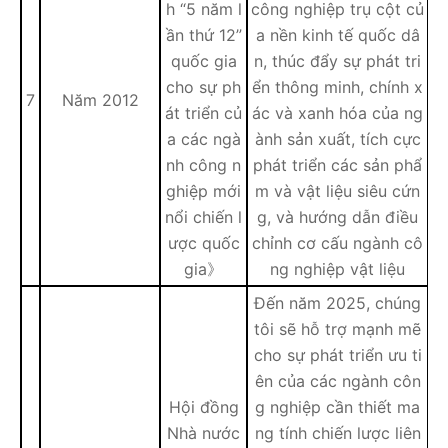
h “5 năm l
công nghiệp trụ cột củ
ần thứ 12”
a nền kinh tế quốc dâ
quốc gia
n, thúc đẩy sự phát tri
cho sự ph
ển thông minh, chính x
7
Năm 2012
át triển củ
ác và xanh hóa của ng
a các ngà
ành sản xuất, tích cực
nh công n
phát triển các sản phẩ
ghiệp mới
m và vật liệu siêu cứn
nổi chiến l
g, và hướng dẫn điều
ược quốc
chỉnh cơ cấu ngành cô
gia》
ng nghiệp vật liệu
Đến năm 2025, chúng
tôi sẽ hỗ trợ mạnh mẽ
cho sự phát triển ưu ti
ên của các ngành côn
Hội đồng
g nghiệp cần thiết ma
Nhà nước
ng tính chiến lược liên