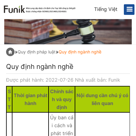
Tiếng Việt
Quy định pháp luật
Quy định ngành nghề
Quy định ngành nghề
Được phát hành: 2022-07-26 Nhà xuất bản: Funik
S
Chính sác
Thời gian phát
Nội dung cần chú ý có
T
h và quy
hành
liên quan
T
định
Ủy ban cả
i cách và
phát triển