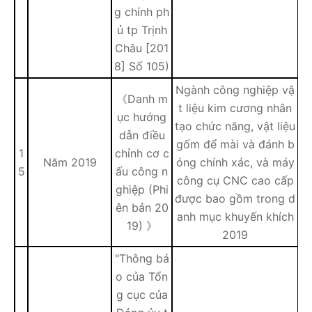
g chính ph
ủ tp Trịnh
Châu [201
8] Số 105)
Ngành công nghiệp vậ
《Danh m
t liệu kim cương nhân
ục hướng
tạo chức năng, vật liệu
dẫn điều
gốm để mài và đánh b
1
chỉnh cơ c
Năm 2019
óng chính xác, và máy
5
ấu công n
công cụ CNC cao cấp
ghiệp (Phi
được bao gồm trong d
ên bản 20
anh mục khuyến khích
19) 》
2019
"Thông bá
o của Tổn
g cục của