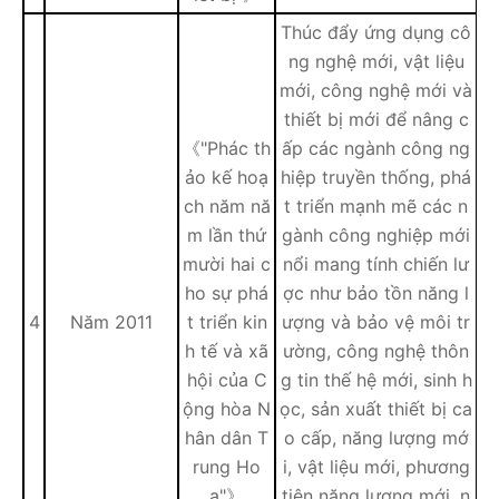
Thúc đẩy ứng dụng cô
ng nghệ mới, vật liệu
mới, công nghệ mới và
thiết bị mới để nâng c
《"Phác th
ấp các ngành công ng
ảo kế hoạ
hiệp truyền thống, phá
ch năm nă
t triển mạnh mẽ các n
m lần thứ
gành công nghiệp mới
mười hai c
nổi mang tính chiến lư
ho sự phá
ợc như bảo tồn năng l
4
Năm 2011
t triển kin
ượng và bảo vệ môi tr
h tế và xã
ường, công nghệ thôn
hội của C
g tin thế hệ mới, sinh h
ộng hòa N
ọc, sản xuất thiết bị ca
hân dân T
o cấp, năng lượng mớ
rung Ho
i, vật liệu mới, phương
a"》
tiện năng lượng mới, n