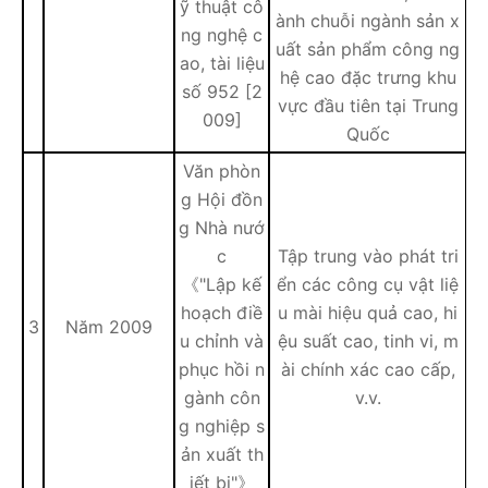
ỹ thuật cô
ành chuỗi ngành sản x
ng nghệ c
uất sản phẩm công ng
ao, tài liệu
hệ cao đặc trưng khu
số 952 [2
vực đầu tiên tại Trung
009]
Quốc
Văn phòn
g Hội đồn
g Nhà nướ
c
Tập trung vào phát tri
《"Lập kế
ển các công cụ vật liệ
hoạch điề
u mài hiệu quả cao, hi
3
Năm 2009
u chỉnh và
ệu suất cao, tinh vi, m
phục hồi n
ài chính xác cao cấp,
gành côn
v.v.
g nghiệp s
ản xuất th
iết bị"》