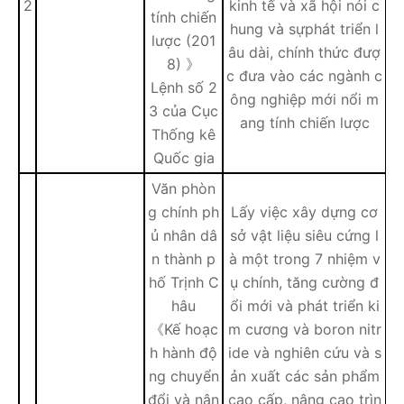
2
kinh tế và xã hội nói c
tính chiến
hung và sựphát triển l
lược (201
âu dài, chính thức đượ
8) 》
c đưa vào các ngành c
Lệnh số 2
ông nghiệp mới nổi m
3 của Cục
ang tính chiến lược
Thống kê
Quốc gia
Văn phòn
g chính ph
Lấy việc xây dựng cơ
ủ nhân dâ
sở vật liệu siêu cứng l
n thành p
à một trong 7 nhiệm v
hố Trịnh C
ụ chính, tăng cường đ
hâu
ổi mới và phát triển ki
《Kế hoạc
m cương và boron nitr
h hành độ
ide và nghiên cứu và s
ng chuyển
ản xuất các sản phẩm
đổi và nân
cao cấp, nâng cao trìn