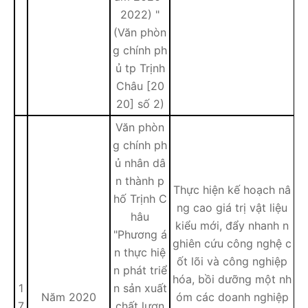
2022) "
(Văn phòn
g chính ph
ủ tp Trịnh
Châu [20
20] số 2)
Văn phòn
g chính ph
ủ nhân dâ
n thành p
Thực hiện kế hoạch nâ
hố Trịnh C
ng cao giá trị vật liệu
hâu
kiểu mới, đẩy nhanh n
"Phương á
ghiên cứu công nghệ c
n thực hiệ
ốt lõi và công nghiệp
n phát triể
hóa, bồi dưỡng một nh
1
n sản xuất
Năm 2020
óm các doanh nghiệp
7
chất lượn