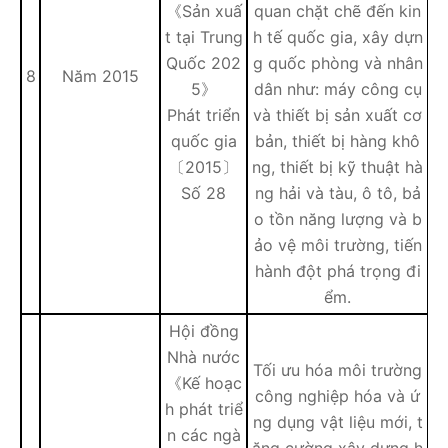
《Sản xuấ
quan chặt chẽ đến kin
t tại Trung
h tế quốc gia, xây dựn
Quốc 202
g quốc phòng và nhân
8
Năm 2015
5》
dân như: máy công cụ
Phát triển
và thiết bị sản xuất cơ
quốc gia
bản, thiết bị hàng khô
〔2015〕
ng, thiết bị kỹ thuật hà
Số 28
ng hải và tàu, ô tô, bả
o tồn năng lượng và b
ảo vệ môi trường, tiến
hành đột phá trọng đi
ểm.
Hội đồng
Nhà nước
Tối ưu hóa môi trường
《Kế hoạc
công nghiệp hóa và ứ
h phát triể
ng dụng vật liệu mới, t
n các ngà