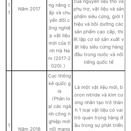
của nguyên liệu thô và
1
ng nâng c
Năm 2017
phụ trợ, vật liệu và sản
1
ấp và chu
phẩm siêu cứng, giới t
yển đổi c
hiệu và bồi dưỡng các
ông nghiệ
sản phẩm cao cấp, thi
p vật liệu
ết lập cơ sở sản xuất v
mới của tỉ
ật liệu siêu cứng hàng
nh Hà Na
đầu trong nước và nổi
m (2017-2
tiếng quốc tế
020) 》
Cục thống
kê quốc g
Là một vật liệu mới, b
ia
oron nitride và kim cư
《Phân lo
ơng nhân tạo trở thàn
ại các ngà
h 1 loại vật liệu có vai
nh công n
trò quan trọng hàng đ
ghiệp mới
1
ầu trong sự phát triển
Năm 2018
nổi mang