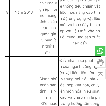
ăng cường xây dựng h
nh công n
ệ thống tiêu chuẩn vật
ghiệp mới
9
Năm 2016
liệu mới, nâng cao trìn
nổi mang
h độ ứng dụng vật liệu
tính chiến
mới và thúc đẩy tích h
lược của
ợp vật liệu mới vào ch
quốc gia
uỗi cung ứng sản xuất
"5 năm lầ
cao cấp
n thứ 1
3"》
Đẩy nhanh sự phát triể
n của ngành công nghi
ệp vật liệu tiên tiến. Tậ
Chính phủ
p trung coi siêu nhẹ h
nhân dân
óa, hợp kim hóa, chuy
tỉnh Hà N
ên môn hóa, hiệu suất
am
cao và phủ xanh là ph
《Kế hoạc
ương hướng tấn công