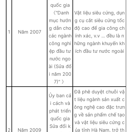
quốc gia
《"Danh
Vật liệu siêu cứng, dụn
mục hướn
g cụ cắt siêu cứng tốc
g dẫn cho
độ cao để gia công ch
1
Năm 2007
các ngành
ính xác, v.v ... đều là n
công nghi
hững ngành khuyến kh
ệp đầu tư
ích đầu tư nước ngoài
nước ngo
ài (Sửa đổ
i năm 200
7)" 》
Đã phê duyệt chuỗi vậ
Ủy ban cả
t liệu ngành sản xuất c
i cách và
ông nghệ cao đặc trưn
phát triển
g về sản phẩm chế tạo
quốc gia
và vật liệu siêu cứng c
Sửa đổi k
2
Năm 2009
ủa tỉnh Hà Nam, trở th