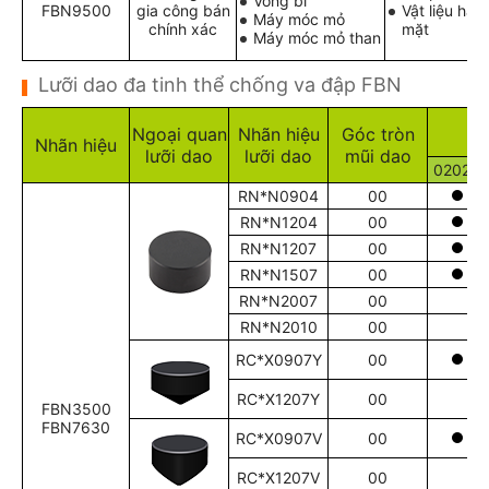
Vòng bi
FBN9500
gia công bán
Vật liệu hàn
Máy móc mỏ
chính xác
mặt
Máy móc mỏ than
Lưỡi dao đa tinh thể chống va đập FBN
Ngoại quan
Nhãn hiệu
Góc tròn
Nhãn hiệu
lưỡi dao
lưỡi dao
mũi dao
02020
RN*N0904
00
RN*N1204
00
RN*N1207
00
RN*N1507
00
RN*N2007
00
RN*N2010
00
RC*X0907Y
00
RC*X1207Y
00
FBN3500
FBN7630
RC*X0907V
00
RC*X1207V
00