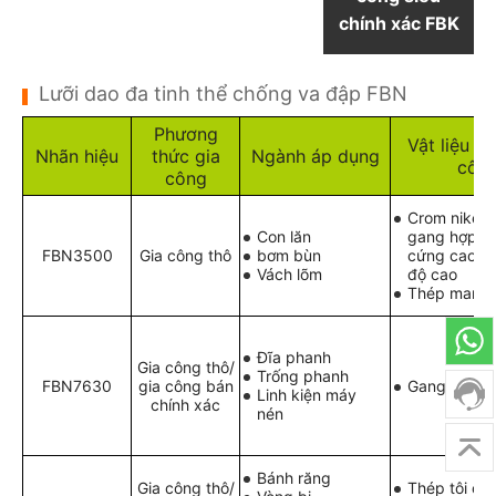
chính xác FBK
Lưỡi dao đa tinh thể chống va đập FBN
Phương
Vật liệu đ
Nhãn hiệu
thức gia
Ngành áp dụng
côn
công
Crom niken 
Con lăn
gang hợp k
FBN3500
Gia công thô
bơm bùn
cứng cao, g
Vách lõm
độ cao
Thép manga
Đĩa phanh
Gia công thô/
Trống phanh
FBN7630
gia công bán
Gang xám
Linh kiện máy
chính xác
nén
Bánh răng
Gia công thô/
Thép tôi cứ